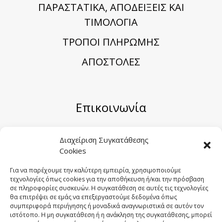
ΠΑΡΑΣΤΑΤΙΚΑ, ΑΠΟΔΕΙΞΕΙΣ ΚΑΙ
ΤΙΜΟΛΟΓΙΑ
TΡΟΠΟΙ ΠΛΗΡΩΜΗΣ
ΑΠΟΣΤΟΛΕΣ
Επικοινωνία
Μηριόνου 5-7, Αθήνα 104 41
Διαχείριση Συγκατάθεσης
Cookies
Email:
sales@sygometal.gr
Τηλέφωνο: (+30) 210 3456062 / (+30) 210
Για να παρέχουμε την καλύτερη εμπειρία, χρησιμοποιούμε
τεχνολογίες όπως cookies για την αποθήκευση ή/και την πρόσβαση
3456025
σε πληροφορίες συσκευών. Η συγκατάθεση σε αυτές τις τεχνολογίες
Fax: (+30) 210 3456422
θα επιτρέψει σε εμάς να επεξεργαστούμε δεδομένα όπως
συμπεριφορά περιήγησης ή μοναδικά αναγνωριστικά σε αυτόν τον
ιστότοπο. Η μη συγκατάθεση ή η ανάκληση της συγκατάθεσης, μπορεί