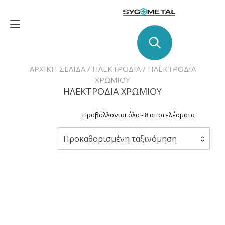
Skip
to
Toggle
content
navigation
ΑΡΧΙΚΉ ΣΕΛΊΔΑ
/
ΗΛΕΚΤΡΌΔΙΑ
/ ΗΛΕΚΤΡΟΔΙΑ
ΧΡΩΜΙΟΥ
ΗΛΕΚΤΡΟΔΙΑ ΧΡΩΜΙΟΥ
Προβάλλονται όλα - 8 αποτελέσματα
Προκαθορισμένη ταξινόμηση