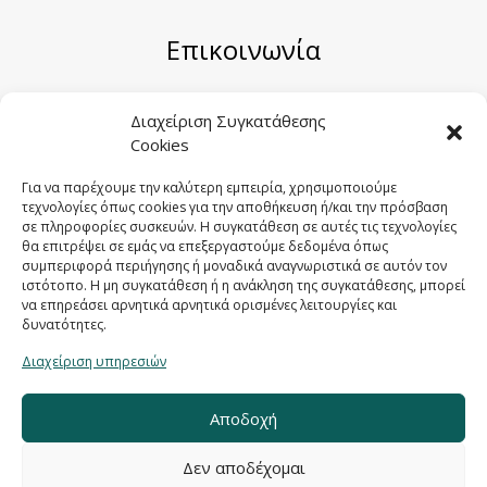
Επικοινωνία
Μηριόνου 5-7, Αθήνα 104 41
Διαχείριση Συγκατάθεσης
Cookies
Email:
sales@sygometal.gr
Τηλέφωνο: (+30) 210 3456062 / (+30) 210
Για να παρέχουμε την καλύτερη εμπειρία, χρησιμοποιούμε
τεχνολογίες όπως cookies για την αποθήκευση ή/και την πρόσβαση
3456025
σε πληροφορίες συσκευών. Η συγκατάθεση σε αυτές τις τεχνολογίες
Fax: (+30) 210 3456422
θα επιτρέψει σε εμάς να επεξεργαστούμε δεδομένα όπως
συμπεριφορά περιήγησης ή μοναδικά αναγνωριστικά σε αυτόν τον
ιστότοπο. Η μη συγκατάθεση ή η ανάκληση της συγκατάθεσης, μπορεί
να επηρεάσει αρνητικά αρνητικά ορισμένες λειτουργίες και
δυνατότητες.
Διαχείριση υπηρεσιών
Αποδοχή
Δεν αποδέχομαι