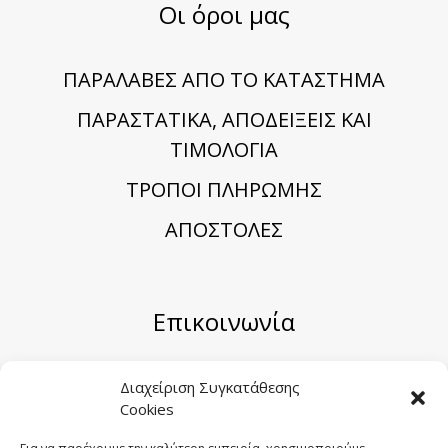
Οι όροι μας
ΠΑΡΑΛΑΒΕΣ ΑΠΟ ΤΟ ΚΑΤΑΣΤΗΜΑ
ΠΑΡΑΣΤΑΤΙΚΑ, ΑΠΟΔΕΙΞΕΙΣ ΚΑΙ
ΤΙΜΟΛΟΓΙΑ
TΡΟΠΟΙ ΠΛΗΡΩΜΗΣ
ΑΠΟΣΤΟΛΕΣ
Επικοινωνία
Μηριόνου 5-7, Αθήνα 104 41
Διαχείριση Συγκατάθεσης
Cookies
Email:
sales@sygometal.gr
Τηλέφωνο: (+30) 210 3456062 / (+30) 210