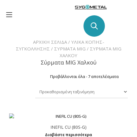
Skip
to
Toggle
content
navigation
ΑΡΧΙΚΉ ΣΕΛΊΔΑ
/
ΥΛΙΚΑ ΚΟΠΗΣ-
ΣΥΓΚΟΛΛΗΣΗΣ
/
ΣΎΡΜΑΤΑ MIG
/ ΣΎΡΜΑΤΑ MIG
ΧΑΛΚΟΎ
Σύρματα MIG Χαλκού
Προβάλλονται όλα - 7 αποτελέσματα
INEFIL CU (80S-G)
Διαβάστε περισσότερα