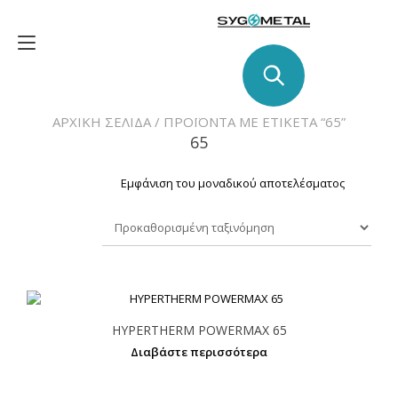
Skip
to
Toggle
content
navigation
ΑΡΧΙΚΉ ΣΕΛΊΔΑ
/ ΠΡΟΪΌΝΤΑ ΜΕ ΕΤΙΚΈΤΑ “65”
65
Εμφάνιση του μοναδικού αποτελέσματος
HYPERTHERM POWERMAX 65
Διαβάστε περισσότερα