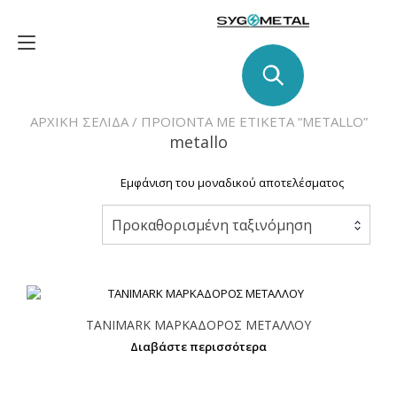
Skip
to
Toggle
content
navigation
ΑΡΧΙΚΉ ΣΕΛΊΔΑ
/ ΠΡΟΪΌΝΤΑ ΜΕ ΕΤΙΚΈΤΑ “METALLO”
metallo
Εμφάνιση του μοναδικού αποτελέσματος
Προκαθορισμένη ταξινόμηση
TANIMARK ΜΑΡΚΑΔΟΡΟΣ ΜΕΤΑΛΛΟΥ
Διαβάστε περισσότερα