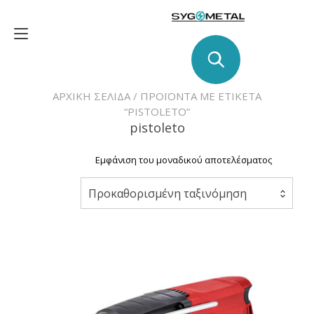
Skip
to
Toggle
content
navigation
ΑΡΧΙΚΉ ΣΕΛΊΔΑ
/ ΠΡΟΪΌΝΤΑ ΜΕ ΕΤΙΚΈΤΑ
“PISTOLETO”
pistoleto
Εμφάνιση του μοναδικού αποτελέσματος
Προκαθορισμένη ταξινόμηση