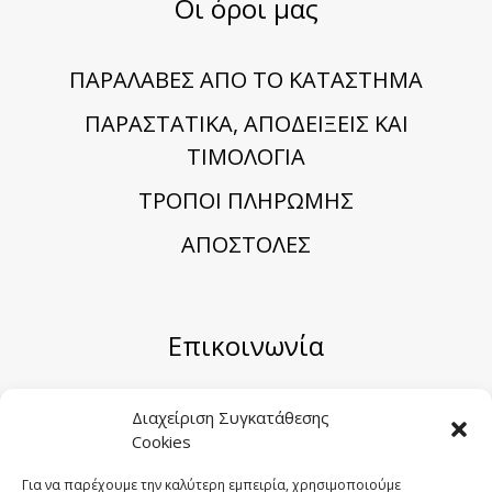
Οι όροι μας
ΠΑΡΑΛΑΒΕΣ ΑΠΟ ΤΟ ΚΑΤΑΣΤΗΜΑ
ΠΑΡΑΣΤΑΤΙΚΑ, ΑΠΟΔΕΙΞΕΙΣ ΚΑΙ
ΤΙΜΟΛΟΓΙΑ
TΡΟΠΟΙ ΠΛΗΡΩΜΗΣ
ΑΠΟΣΤΟΛΕΣ
Επικοινωνία
Μηριόνου 5-7, Αθήνα 104 41
Διαχείριση Συγκατάθεσης
Cookies
Email:
sales@sygometal.gr
Τηλέφωνο: (+30) 210 3456062 / (+30) 210
Για να παρέχουμε την καλύτερη εμπειρία, χρησιμοποιούμε