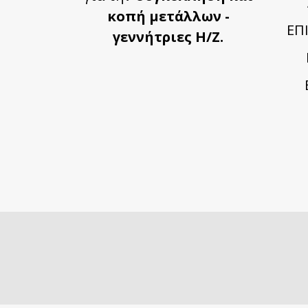
κοπή μετάλλων -
ΕΠ
γεννήτριες Η/Ζ.