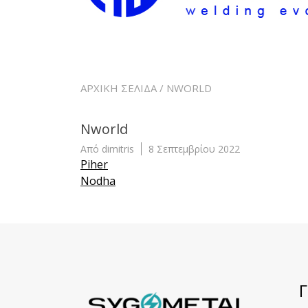
ΑΡΧΙΚΉ ΣΕΛΊΔΑ
/ NWORLD
Nworld
Από
dimitris
8 Σεπτεμβρίου 2022
Πλοήγηση
Piher
Nodha
άρθρων