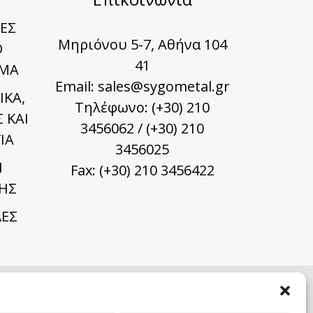
ΕΣ
Μηριόνου 5-7, Αθήνα 104
Ο
41
ΜΑ
Email:
sales@sygometal.gr
ΙΚΑ,
Τηλέφωνο: (+30) 210
 ΚΑΙ
3456062 / (+30) 210
ΙΑ
3456025
Ι
Fax: (+30) 210 3456422
ΗΣ
ΕΣ