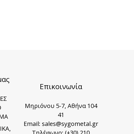
μας
Επικοινωνία
ΕΣ
Μηριόνου 5-7, Αθήνα 104
Ο
41
ΜΑ
Email:
sales@sygometal.gr
ΙΚΑ,
Τηλέφωνο: (+30) 210