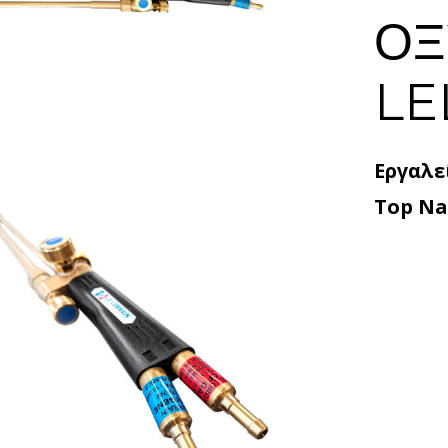
ΟΞ
LE
Εργαλε
Τop Na