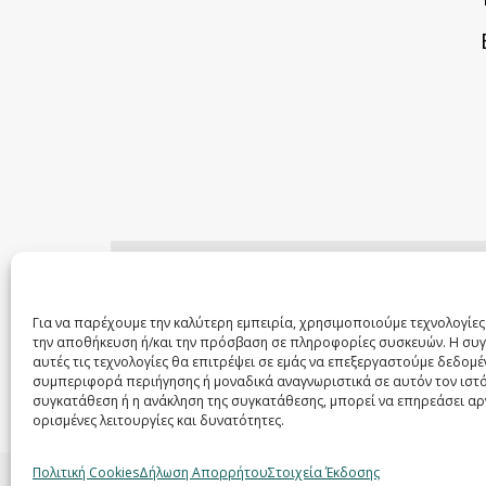
Για να παρέχουμε την καλύτερη εμπειρία, χρησιμοποιούμε τεχνολογίες
την αποθήκευση ή/και την πρόσβαση σε πληροφορίες συσκευών. Η συ
αυτές τις τεχνολογίες θα επιτρέψει σε εμάς να επεξεργαστούμε δεδομ
συμπεριφορά περιήγησης ή μοναδικά αναγνωριστικά σε αυτόν τον ιστ
συγκατάθεση ή η ανάκληση της συγκατάθεσης, μπορεί να επηρεάσει αρ
ορισμένες λειτουργίες και δυνατότητες.
Πολιτική Cookies
Δήλωση Απορρήτου
Στοιχεία Έκδοσης