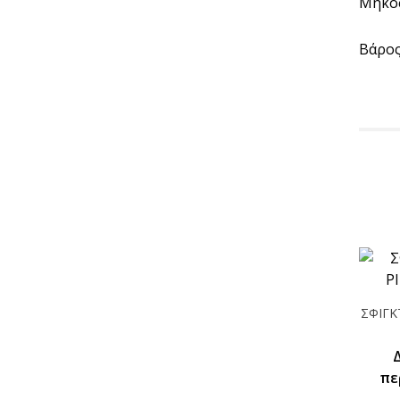
Μήκο
Βάρος
ΣΦΙΓΚ
πε