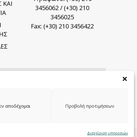
 ΚΑΙ
3456062 / (+30) 210
ΙΑ
3456025
Ι
Fax: (+30) 210 3456422
ΗΣ
ΕΣ
εν αποδέχομαι
Προβολή προτιμήσεων
Διαχείριση υπηρεσιών
δωρεάν θέμα σχεδιασμένο με
από το
YITH