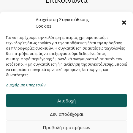
Μηριόνου 5-7, Αθήνα 104 41
Διαχείριση Συγκατάθεσης
Cookies
Email:
sales@sygometal.gr
Τηλέφωνο: (+30) 210 3456062 / (+30) 210
Για να παρέχουμε την καλύτερη εμπειρία, χρησιμοποιούμε
τεχνολογίες όπως cookies για την αποθήκευση ή/και την πρόσβαση
3456025
σε πληροφορίες συσκευών. Η συγκατάθεση σε αυτές τις τεχνολογίες
Fax: (+30) 210 3456422
θα επιτρέψει σε εμάς να επεξεργαστούμε δεδομένα όπως
συμπεριφορά περιήγησης ή μοναδικά αναγνωριστικά σε αυτόν τον
ιστότοπο. Η μη συγκατάθεση ή η ανάκληση της συγκατάθεσης, μπορεί
να επηρεάσει αρνητικά αρνητικά ορισμένες λειτουργίες και
δυνατότητες.
Διαχείριση υπηρεσιών
Αποδοχή
Δεν αποδέχομαι
Προβολή προτιμήσεων