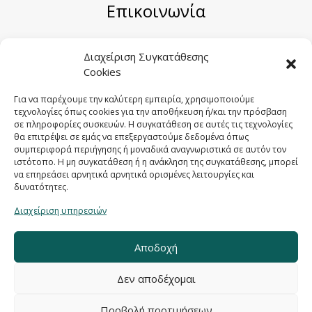
Επικοινωνία
Μηριόνου 5-7, Αθήνα 104 41
Διαχείριση Συγκατάθεσης
Cookies
Email:
sales@sygometal.gr
Τηλέφωνο: (+30) 210 3456062 / (+30) 210
Για να παρέχουμε την καλύτερη εμπειρία, χρησιμοποιούμε
τεχνολογίες όπως cookies για την αποθήκευση ή/και την πρόσβαση
3456025
σε πληροφορίες συσκευών. Η συγκατάθεση σε αυτές τις τεχνολογίες
Fax: (+30) 210 3456422
θα επιτρέψει σε εμάς να επεξεργαστούμε δεδομένα όπως
συμπεριφορά περιήγησης ή μοναδικά αναγνωριστικά σε αυτόν τον
ιστότοπο. Η μη συγκατάθεση ή η ανάκληση της συγκατάθεσης, μπορεί
να επηρεάσει αρνητικά αρνητικά ορισμένες λειτουργίες και
δυνατότητες.
Διαχείριση υπηρεσιών
Αποδοχή
Δεν αποδέχομαι
Προβολή προτιμήσεων