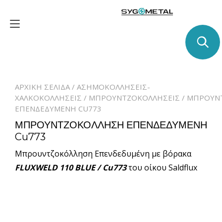
Skip
to
Toggle
content
navigation
ΑΡΧΙΚΉ ΣΕΛΊΔΑ
/
ΑΣΗΜΟΚΟΛΛΗΣΕΙΣ-
ΧΑΛΚΟΚΟΛΛΗΣΕΙΣ
/
ΜΠΡΟΥΝΤΖΟΚΟΛΛΉΣΕΙΣ
/ ΜΠΡΟΥΝ
ΕΠΕΝΔΕΔΥΜΕΝΗ CU773
ΜΠΡΟΥΝΤΖΟΚΟΛΛΗΣΗ ΕΠΕΝΔΕΔΥΜΕΝΗ
Cu773
Μπρουντζοκόλληση Επενδεδυμένη με βόρακα
FLUXWELD 110 BLUE / Cu773
του οίκου Saldflux