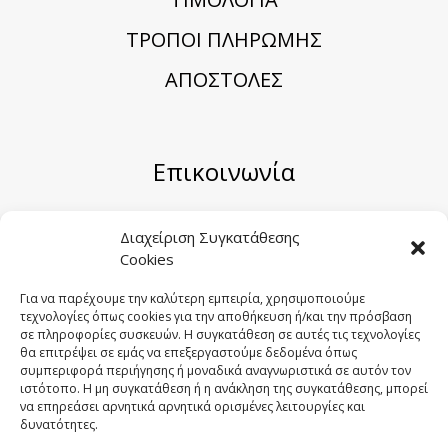
TΡΟΠΟΙ ΠΛΗΡΩΜΗΣ
ΑΠΟΣΤΟΛΕΣ
Επικοινωνία
Μηριόνου 5-7, Αθήνα 104 41
Διαχείριση Συγκατάθεσης
Cookies
Email:
sales@sygometal.gr
Τηλέφωνο: (+30) 210 3456062 / (+30) 210
Για να παρέχουμε την καλύτερη εμπειρία, χρησιμοποιούμε
τεχνολογίες όπως cookies για την αποθήκευση ή/και την πρόσβαση
3456025
σε πληροφορίες συσκευών. Η συγκατάθεση σε αυτές τις τεχνολογίες
Fax: (+30) 210 3456422
θα επιτρέψει σε εμάς να επεξεργαστούμε δεδομένα όπως
συμπεριφορά περιήγησης ή μοναδικά αναγνωριστικά σε αυτόν τον
ιστότοπο. Η μη συγκατάθεση ή η ανάκληση της συγκατάθεσης, μπορεί
να επηρεάσει αρνητικά αρνητικά ορισμένες λειτουργίες και
δυνατότητες.