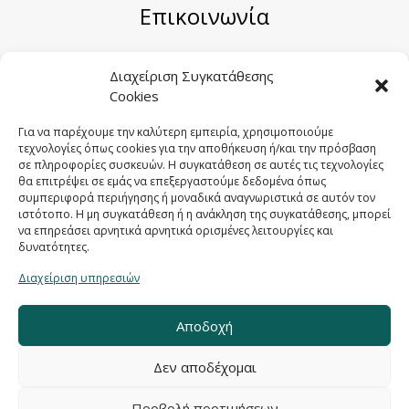
Επικοινωνία
Μηριόνου 5-7, Αθήνα 104 41
Διαχείριση Συγκατάθεσης
Cookies
Email:
sales@sygometal.gr
Τηλέφωνο: (+30) 210 3456062 / (+30) 210
Για να παρέχουμε την καλύτερη εμπειρία, χρησιμοποιούμε
τεχνολογίες όπως cookies για την αποθήκευση ή/και την πρόσβαση
3456025
σε πληροφορίες συσκευών. Η συγκατάθεση σε αυτές τις τεχνολογίες
Fax: (+30) 210 3456422
θα επιτρέψει σε εμάς να επεξεργαστούμε δεδομένα όπως
συμπεριφορά περιήγησης ή μοναδικά αναγνωριστικά σε αυτόν τον
ιστότοπο. Η μη συγκατάθεση ή η ανάκληση της συγκατάθεσης, μπορεί
να επηρεάσει αρνητικά αρνητικά ορισμένες λειτουργίες και
δυνατότητες.
Διαχείριση υπηρεσιών
Αποδοχή
Δεν αποδέχομαι
Προβολή προτιμήσεων