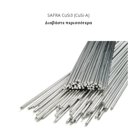
SAFRA CuSi3 (CuSi-A)
Διαβάστε περισσότερα