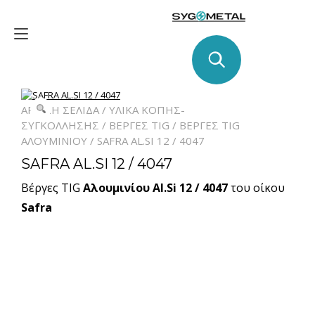
Skip
to
Toggle
content
navigation
ΑΡΧΙΚΉ ΣΕΛΊΔΑ
/
ΥΛΙΚΑ ΚΟΠΗΣ-
ΣΥΓΚΟΛΛΗΣΗΣ
/
ΒΈΡΓΕΣ TIG
/
ΒΈΡΓΕΣ TIG
ΑΛΟΥΜΙΝΊΟΥ
/ SAFRA AL.SI 12 / 4047
SAFRA AL.SI 12 / 4047
Βέργες TIG
Αλουμινίου Al.Si 12 / 4047
του οίκου
Safra