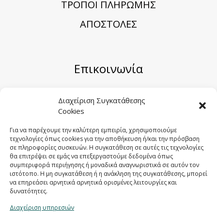
TΡΟΠΟΙ ΠΛΗΡΩΜΗΣ
ΑΠΟΣΤΟΛΕΣ
Επικοινωνία
Μηριόνου 5-7, Αθήνα 104 41
Διαχείριση Συγκατάθεσης
Cookies
Email:
sales@sygometal.gr
Τηλέφωνο: (+30) 210 3456062 / (+30) 210
Για να παρέχουμε την καλύτερη εμπειρία, χρησιμοποιούμε
τεχνολογίες όπως cookies για την αποθήκευση ή/και την πρόσβαση
3456025
σε πληροφορίες συσκευών. Η συγκατάθεση σε αυτές τις τεχνολογίες
Fax: (+30) 210 3456422
θα επιτρέψει σε εμάς να επεξεργαστούμε δεδομένα όπως
συμπεριφορά περιήγησης ή μοναδικά αναγνωριστικά σε αυτόν τον
ιστότοπο. Η μη συγκατάθεση ή η ανάκληση της συγκατάθεσης, μπορεί
να επηρεάσει αρνητικά αρνητικά ορισμένες λειτουργίες και
δυνατότητες.
Διαχείριση υπηρεσιών