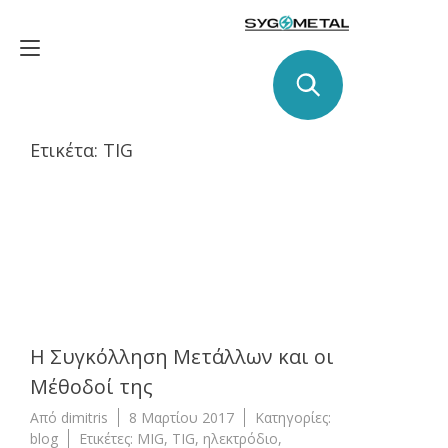
Skip
to
Toggle
content
navigation
Ετικέτα:
TIG
8
ΜΑΡΤΊΟΥ
2017
Η Συγκόλληση Μετάλλων και οι
Μέθοδοί της
Από
dimitris
8 Μαρτίου 2017
Κατηγορίες:
blog
Ετικέτες:
MIG
,
TIG
,
ηλεκτρόδιο
,